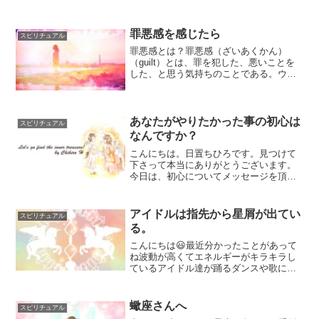
罪悪感を感じたら
スピリチュアル
罪悪感とは？罪悪感（ざいあくかん）
（guilt）とは、罪を犯した、悪いことを
した、と思う気持ちのことである。ウィ
キペディア引用とあります。罪を犯した
とまでは言いませんが、日常の中で何度
も罪悪感を感じたり、自分に厳しくなり
すぎて、休んでしまう...
あなたがやりたかった事の初心は
スピリチュアル
なんですか？
こんにちは。日置ちひろです。見つけて
下さって本当にありがとうございます。
今日は、初心についてメッセージを頂い
たので、私なりに考えてみました。やり
たい事の初心あなたのやりたかった事、
やりたかった仕事の初心ってなんでしょ
アイドルは指先から星屑が出てい
スピリチュアル
う？私はね、絵を描く、占...
る。
こんにちは😃最近分かったことがあって
ね波動が高くてエネルギーがキラキラし
ているアイドル達が踊るダンスや歌に光
が宿っていてyoutubeでずっとアイドルの
コンサートを見たりしてます☺️空間が動
く感覚があります。波動が高いアイドル
蠍座さんへ
スピリチュアル
が踊ると、空間...