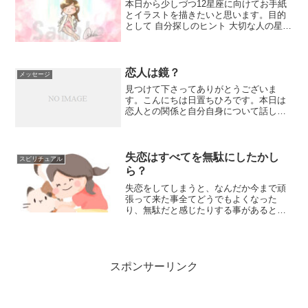
本日から少しづつ12星座に向けてお手紙
とイラストを描きたいと思います。目的
として 自分探しのヒント 大切な人の星座
を知る事で理解が深まる後は単純に私が
やりたいだけなんですけどね。牡羊座さ
んから始まり、牡牛座、双子座、、、と
続き魚座で終わりま...
恋人は鏡？
メッセージ
見つけて下さってありがとうございま
す。こんにちは日置ちひろです。本日は
恋人との関係と自分自身について話した
いと思います。YouTubeでご覧になりた
い方はそちらでご覧ください。またスピ
リチュアルババアが何か変な事言ってる
くらいに、参考程度に...
失恋はすべてを無駄にしたかし
スピリチュアル
ら？
失恋をしてしまうと、なんだか今まで頑
張って来た事全てどうでもよくなった
り、無駄だと感じたりする事があるとし
たら。本当にその失恋は全てあなたにと
って無駄だったかしら。好きな人を喜ば
せたいと、あなたがしてきた事や経験は
これからの人生でずっとあな...
スポンサーリンク