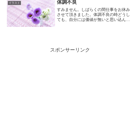
が、今月は諸事情によ...
体調不良
イラスト
すみません。しばらくの間仕事をお休み
させて頂きました。体調不良の時どうし
ても、自分には価値が無いと思い込んで
しまう思考の癖が治りません(o^―^o)でも
ね、そんな時もあるのよ。毎日元気でい
れれれば、それは嬉しいけれども、きっ
と体調を崩したり...
スポンサーリンク