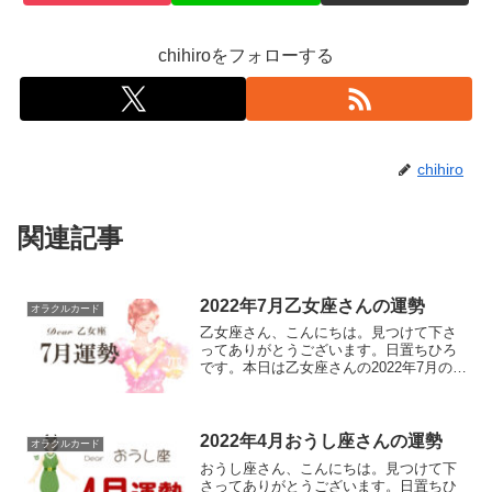
chihiroをフォローする
chihiro
関連記事
2022年7月乙女座さんの運勢
オラクルカード
乙女座さん、こんにちは。見つけて下さ
ってありがとうございます。日置ちひろ
です。本日は乙女座さんの2022年7月の運
勢を占いたいと思います。よろしくお願
いいたします。毎月28日に来月上旬の運
勢、13日に下旬の運勢を予定していまし
たが、今月は諸...
2022年4月おうし座さんの運勢
オラクルカード
おうし座さん、こんにちは。見つけて下
さってありがとうございます。日置ちひ