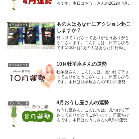
ろです。本日はおうしさんの2022年4月の
運勢を占いたいと思います。よろしくお
願いいたします。毎月28日に来月上旬の
運勢、13日に下旬の運勢を予定していま
したが、今月は...
あの人はあなたにアクション起こ
オラクルカード
しますか？
見つけてくださってありがとうありがと
うございます。こんにちは、日置ちひろ
です😊本日は"あの人はあなたに行動しよ
うとしてますか？""アクション起こしま
すか？"というテーマで占って行きたいと
思います。よろしくお願いします。この
10月牡羊座さんの運勢
オラクルカード
ブログは、YouT...
牡羊座さん、こんにちは。見つけて下さ
ってありがとうございます。日置ちひろ
です。本日は牡羊座さんの10月の運勢を
占いたいと思います。よろしくお願いい
たします。おまじない石鹸販売中です☆
リーディング結果は、あなた、お相手様
を決めつけるものではあ...
8月おうし座さんの運勢
オラクルカード
おうし座さん、こんにちは。見つけて下
さってありがとうございます。日置ちひ
ろです。本日はおうしさんの8月の運勢を
占いたいと思います。よろしくお願いい
たします。毎月28日に来月上旬の運勢、
13日に下旬の運勢を予定していました