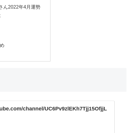
さん2022年4月運勢
事
め
tube.com/channel/UC6Pv9zlEKh7Tjj15OfjjL