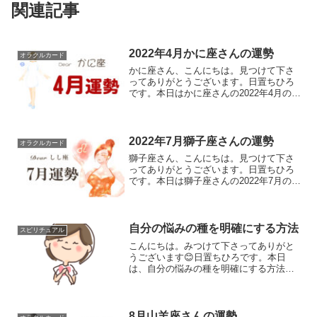
関連記事
2022年4月かに座さんの運勢
オラクルカード
かに座さん、こんにちは。見つけて下さ
ってありがとうございます。日置ちひろ
です。本日はかに座さんの2022年4月の運
勢を占いたいと思います。よろしくお願
いいたします。毎月28日に来月上旬の運
勢、13日に下旬の運勢を予定していまし
たが、今月は諸...
2022年7月獅子座さんの運勢
オラクルカード
獅子座さん、こんにちは。見つけて下さ
ってありがとうございます。日置ちひろ
です。本日は獅子座さんの2022年7月の運
勢を占いたいと思います。よろしくお願
いいたします。毎月28日に来月上旬の運
勢、13日に下旬の運勢を予定していまし
たが、今月は諸...
自分の悩みの種を明確にする方法
スピリチュアル
こんにちは。みつけて下さってありがと
うございます😊日置ちひろです。本日
は、自分の悩みの種を明確にする方法を
テーマで話したいと思います。これから
話す事は、決めつける情報ではありませ
ん。個人の体験を元にしたアドバイス行
為です。悪口が自分に返って...
8月山羊座さんの運勢