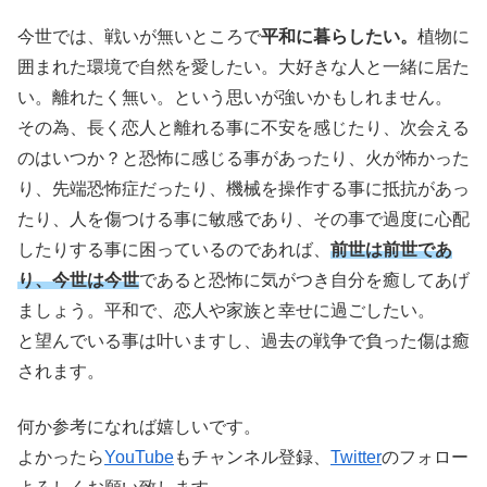
今世では、戦いが無いところで
平和に暮らしたい。
植物に
囲まれた環境で自然を愛したい。大好きな人と一緒に居た
い。離れたく無い。という思いが強いかもしれません。
その為、長く恋人と離れる事に不安を感じたり、次会える
のはいつか？と恐怖に感じる事があったり、火が怖かった
り、先端恐怖症だったり、機械を操作する事に抵抗があっ
たり、人を傷つける事に敏感であり、その事で過度に心配
したりする事に困っているのであれば、
前世は前世であ
り、今世は今世
であると恐怖に気がつき自分を癒してあげ
ましょう。平和で、恋人や家族と幸せに過ごしたい。
と望んでいる事は叶いますし、過去の戦争で負った傷は癒
されます。
何か参考になれば嬉しいです。
よかったら
YouTube
もチャンネル登録、
Twitter
のフォロー