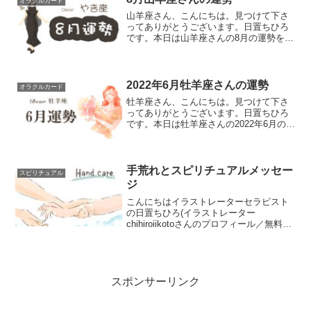
オラクルカード
山羊座さん、こんにちは。見つけて下さ
ってありがとうございます。日置ちひろ
です。本日は山羊座さんの8月の運勢を占
いたいと思います。よろしくお願いいた
します。毎月28日に来月上旬の運勢、13
日に下旬の運勢を予定していましたが、
今月は諸事情により...
2022年6月牡羊座さんの運勢
オラクルカード
牡羊座さん、こんにちは。見つけて下さ
ってありがとうございます。日置ちひろ
です。本日は牡羊座さんの2022年6月の運
勢を占いたいと思います。よろしくお願
いいたします。スズリ始まました♪12星座
のグッツを製作予定です。コンセプト
は“日常に魔法を...
手荒れとスピリチュアルメッセー
スピリチュアル
ジ
こんにちはイラストレーターセラピスト
の日置ちひろ(イラストレーター
chihiroiikotoさんのプロフィール／無料イ
ラストなら「イラストAC」をイラスト
ACでチェック！)です。見つけてくださっ
てありがとうございます。本日は手荒れ
とスピリ...
スポンサーリンク